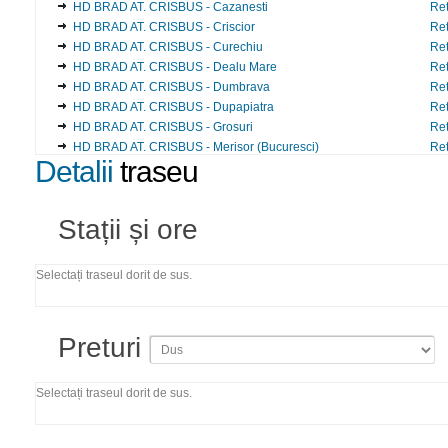
HD BRAD AT. CRISBUS - Cazanesti
Ret
HD BRAD AT. CRISBUS - Criscior
Ret
HD BRAD AT. CRISBUS - Curechiu
Ret
HD BRAD AT. CRISBUS - Dealu Mare
Ret
HD BRAD AT. CRISBUS - Dumbrava
Ret
HD BRAD AT. CRISBUS - Dupapiatra
Ret
HD BRAD AT. CRISBUS - Grosuri
Ret
HD BRAD AT. CRISBUS - Merisor (Bucuresci)
Ret
Detalii
traseu
HD BRAD AT. CRISBUS - Obarsa
Ret
HD BRAD AT. CRISBUS - Sesuri
Ret
HD BRAD AT. CRISBUS - Stanija
Ret
Stații și ore
HD BRAD AT. CRISBUS - Tomesti
Ret
HD BRAD AT. CRISBUS - Uibaresti
Ret
HD BRAD AT. CRISBUS - Vata de Jos
Ret
Selectați traseul dorit de sus.
HD BRAD AT. CRISBUS - Zdrapti
Ret
HD Deva At. BV Dasler SRL - Banpotoc
Ret
HD Deva At. BV Dasler SRL - Barbura
Ret
Preturi
HD Deva At. BV Dasler SRL - BIRCEA MARE
Ret
HD Deva At. BV Dasler SRL - Calan
Ret
HD Deva At. BV Dasler SRL - Hartagani
Ret
Selectați traseul dorit de sus.
HD Deva At. BV Dasler SRL - HUNEDOARA AT. INTERSERVICE
Ret
HD Deva At. BV Dasler SRL - HUNEDOARA AT. INTERSERVICE
Ret
HD Deva At. BV Dasler SRL - Simeria
Ret