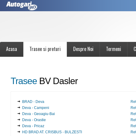
Acasa
Trasee si preturi
Despre Noi
Termeni
C
Trasee
BV Dasler
BRAD - Deva
Ret
Deva - Campeni
Ret
Deva - Geoagiu-Bai
Ret
Deva - Orastie
Ret
Deva - Pricaz
Ret
HD BRAD AT. CRISBUS - BULZESTI
Ret