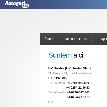
Acasa
Trasee si preturi
Despr
Suntem
aici
BV Dasler (BV Dasler SRL)
Str. Gosa nr.44, Brad, Hunedoara
CIF:
11929802
Tel. rezervari:
+4-0786-042.640
+4-0254-21.30.33
Tel. informatii:
+4-0786-042.640
+4-0254-21.30.33
FAX: